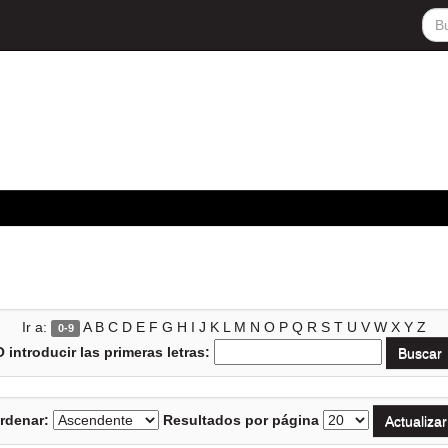
Ir a:
A
B
C
D
E
F
G
H
I
J
K
L
M
N
O
P
Q
R
S
T
U
V
W
X
Y
Z
0-9
O introducir las primeras letras:
rdenar:
Resultados por página