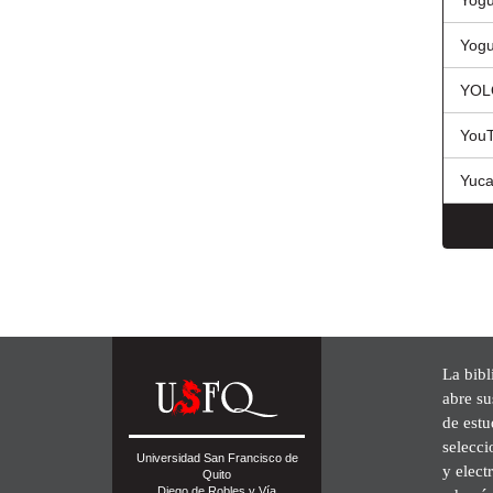
Yogu
Yogu
YOL
You
Yuc
La bibl
abre su
de est
selecci
Universidad San Francisco de
y elect
Quito
Diego de Robles y Vía