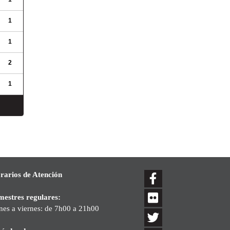
1
1
2
1
rarios de Atención
mestres regulares:
nes a viernes: de 7h00 a 21h00