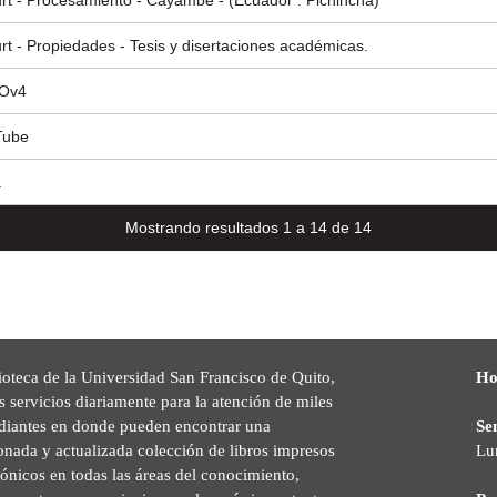
rt - Procesamiento - Cayambe - (Ecuador : Pichincha)
rt - Propiedades - Tesis y disertaciones académicas.
Ov4
Tube
a
Mostrando resultados 1 a 14 de 14
ioteca de la Universidad San Francisco de Quito,
Ho
s servicios diariamente para la atención de miles
udiantes en donde pueden encontrar una
Se
onada y actualizada colección de libros impresos
Lu
rónicos en todas las áreas del conocimiento,