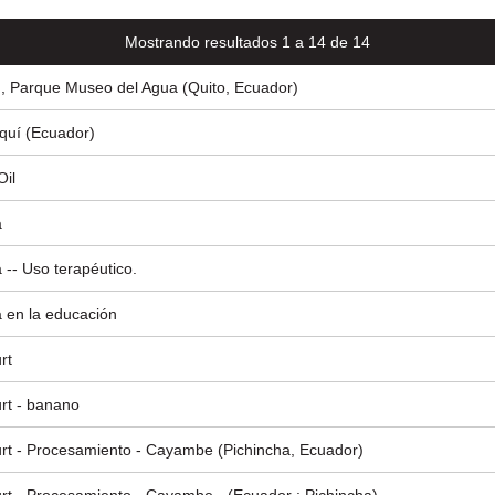
Mostrando resultados 1 a 14 de 14
, Parque Museo del Agua (Quito, Ecuador)
quí (Ecuador)
Oil
a
 -- Uso terapéutico.
 en la educación
rt
rt - banano
rt - Procesamiento - Cayambe (Pichincha, Ecuador)