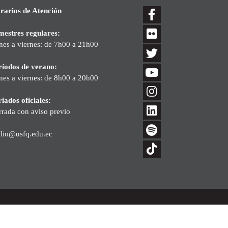
rarios de Atención
mestres regulares:
nes a viernes: de 7h00 a 21h00
ríodos de verano:
nes a viernes: de 8h00 a 20h00
iados oficiales:
rrada con aviso previo
blio@usfq.edu.ec