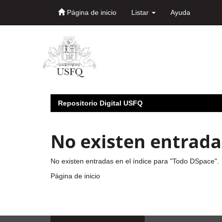
Página de inicio
Listar
Ayuda
Skip
navigation
Repositorio Digital USFQ
No existen entradas
No existen entradas en el índice para "Todo DSpace".
Página de inicio