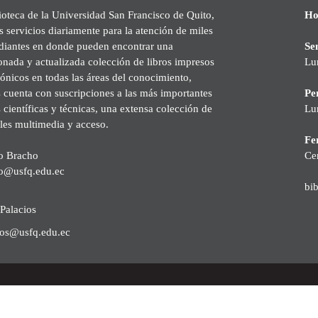
ioteca de la Universidad San Francisco de Quito,
Ho
s servicios diariamente para la atención de miles
udiantes en donde pueden encontrar una
Se
onada y actualizada colección de libros impresos
Lu
rónicos en todas las áreas del conocimiento,
cuenta con suscripciones a las más importantes
Pe
s científicas y técnicas, una extensa colección de
Lu
les multimedia y acceso.
Fer
o Bracho
Ce
o@usfq.edu.ec
bi
Palacios
ios@usfq.edu.ec