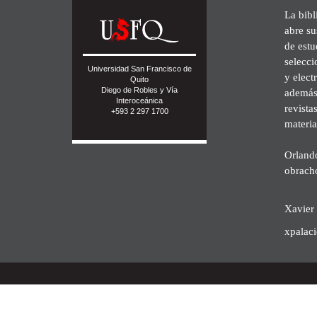
La bibl
abre su
de est
selecci
Universidad San Francisco de
y elect
Quito
Diego de Robles y Vía
además 
Interoceánica
revista
+593 2 297 1700
materia
Orland
obrach
Xavier 
xpalac