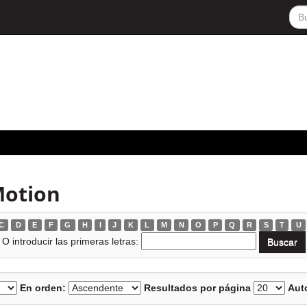
Motion
C
D
E
F
G
H
I
J
K
L
M
N
O
P
Q
R
S
T
U
O introducir las primeras letras:
En orden:
Resultados por página
Auto