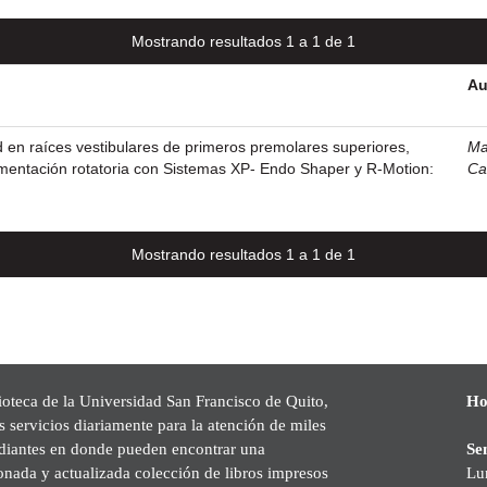
Mostrando resultados 1 a 1 de 1
Au
en raíces vestibulares de primeros premolares superiores,
Ma
rumentación rotatoria con Sistemas XP- Endo Shaper y R-Motion:
Ca
Mostrando resultados 1 a 1 de 1
ioteca de la Universidad San Francisco de Quito,
Ho
s servicios diariamente para la atención de miles
udiantes en donde pueden encontrar una
Se
onada y actualizada colección de libros impresos
Lu