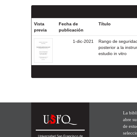
Vista
Fecha de
Título
previa
publicación
1-dic-2021
Rango de seguridad 
posterior a la inst
estudio in vitro
La bibl
abre su
de est
selecci
Universidad San Francisco de