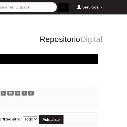
Servicios
Repositorio
Digital
V
W
X
Y
Z
r/Registro: