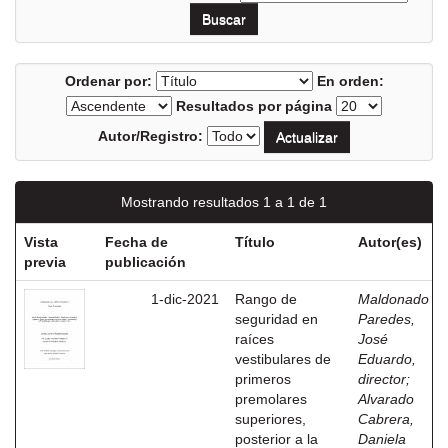
Ordenar por:
En orden:
Resultados por página
Autor/Registro:
Mostrando resultados 1 a 1 de 1
Vista
Fecha de
Título
Autor(es)
previa
publicación
1-dic-2021
Rango de
Maldonado
seguridad en
Paredes,
raíces
José
vestibulares de
Eduardo,
primeros
director
;
premolares
Alvarado
superiores,
Cabrera,
posterior a la
Daniela