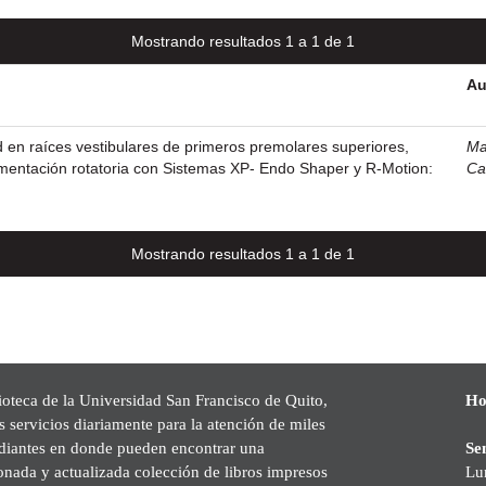
Mostrando resultados 1 a 1 de 1
Au
en raíces vestibulares de primeros premolares superiores,
Ma
rumentación rotatoria con Sistemas XP- Endo Shaper y R-Motion:
Ca
Mostrando resultados 1 a 1 de 1
ioteca de la Universidad San Francisco de Quito,
Ho
s servicios diariamente para la atención de miles
udiantes en donde pueden encontrar una
Se
onada y actualizada colección de libros impresos
Lu