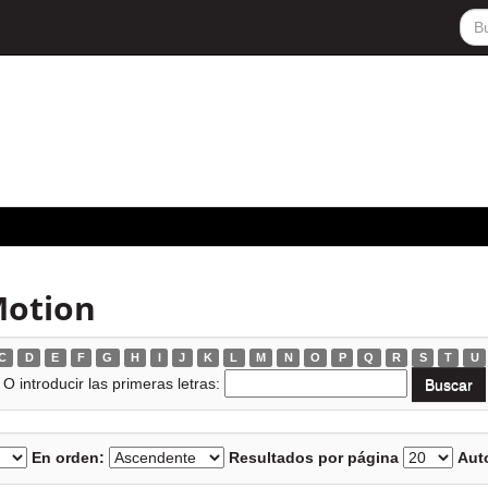
Motion
C
D
E
F
G
H
I
J
K
L
M
N
O
P
Q
R
S
T
U
O introducir las primeras letras:
En orden:
Resultados por página
Auto