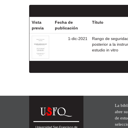
Vista
Fecha de
Título
previa
publicación
1-dic-2021
Rango de seguridad 
posterior a la inst
estudio in vitro
La bibl
abre su
de est
selecci
Universidad San Francisco de