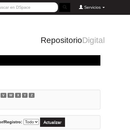
Servicios
Repositorio
Digital
V
W
X
Y
Z
r/Registro: