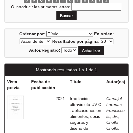
O
P
Q
R
S
T
U
V
W
X
Y
Z
O introducir las primeras letras:
Ordenar por:
En orden:
Resultados por página
Autor/Registro:
Mostrando resultados 1 a 1 de 1
Vista
Fecha de
Título
Autor(es)
previa
publicación
2021
Irradiación
Carvajal
ultravioleta UV-C
Larenas,
: aplicaciones en
Francisco
alimentos, dosis
E., dir.
;
seguras y
Criollo
diseño de
Criollo,