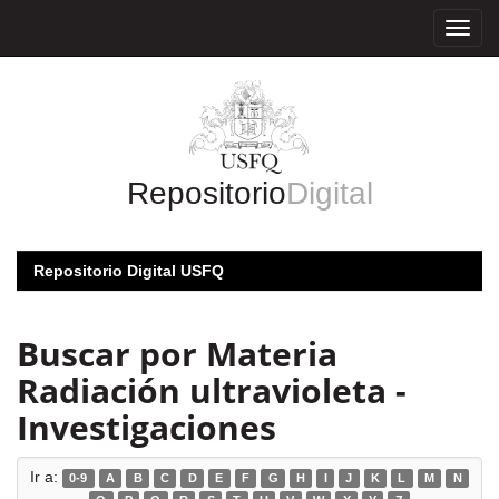
Skip
navigation
Repositorio
Digital
Repositorio Digital USFQ
Buscar por Materia
Radiación ultravioleta -
Investigaciones
Ir a:
0-9
A
B
C
D
E
F
G
H
I
J
K
L
M
N