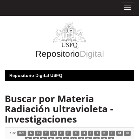
Skip
navigation
Repositorio
Digital
Repositorio Digital USFQ
Buscar por Materia
Radiación ultravioleta -
Investigaciones
Ir a:
0-9
A
B
C
D
E
F
G
H
I
J
K
L
M
N