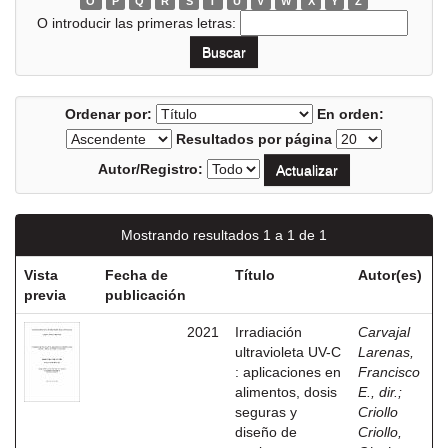
O
P
Q
R
S
T
U
V
W
X
Y
Z
O introducir las primeras letras:
Ordenar por:
En orden:
Resultados por página
Autor/Registro:
Mostrando resultados 1 a 1 de 1
Vista
Fecha de
Título
Autor(es)
previa
publicación
2021
Irradiación
Carvajal
ultravioleta UV-C
Larenas,
: aplicaciones en
Francisco
alimentos, dosis
E., dir.
;
seguras y
Criollo
diseño de
Criollo,