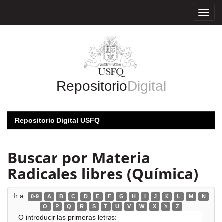
Skip
navigation
Repositorio
Digital
Repositorio Digital USFQ
Buscar por Materia
Radicales libres (Química)
Ir a:
0-9
A
B
C
D
E
F
G
H
I
J
K
L
M
N
O
P
Q
R
S
T
U
V
W
X
Y
Z
O introducir las primeras letras: