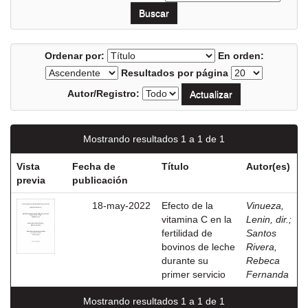
Ordenar por:
En orden:
Resultados por página
Autor/Registro:
Mostrando resultados 1 a 1 de 1
Vista
Fecha de
Título
Autor(es)
previa
publicación
18-may-2022
Efecto de la
Vinueza,
vitamina C en la
Lenin, dir.
;
fertilidad de
Santos
bovinos de leche
Rivera,
durante su
Rebeca
primer servicio
Fernanda
Mostrando resultados 1 a 1 de 1