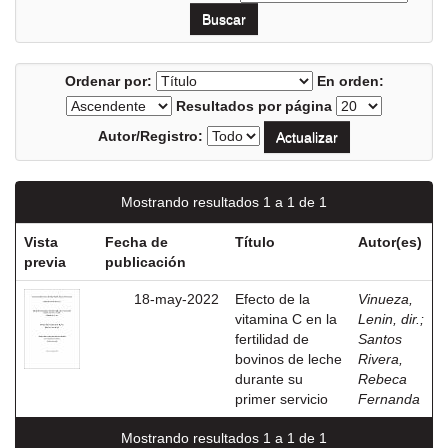
Ordenar por:
En orden:
Resultados por página
Autor/Registro:
Mostrando resultados 1 a 1 de 1
Vista
Fecha de
Título
Autor(es)
previa
publicación
18-may-2022
Efecto de la
Vinueza,
vitamina C en la
Lenin, dir.
;
fertilidad de
Santos
bovinos de leche
Rivera,
durante su
Rebeca
primer servicio
Fernanda
Mostrando resultados 1 a 1 de 1