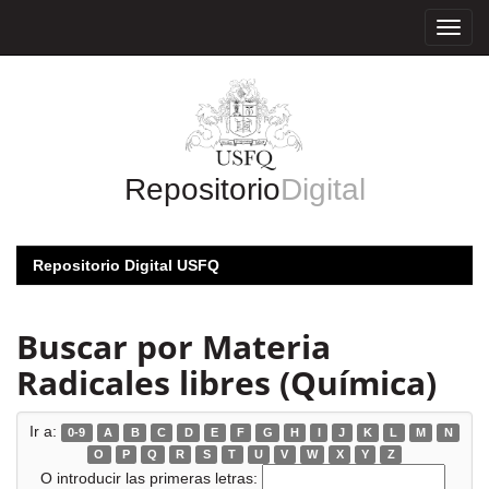
Skip
navigation
Repositorio
Digital
Repositorio Digital USFQ
Buscar por Materia
Radicales libres (Química)
Ir a:
0-9
A
B
C
D
E
F
G
H
I
J
K
L
M
N
O
P
Q
R
S
T
U
V
W
X
Y
Z
O introducir las primeras letras: