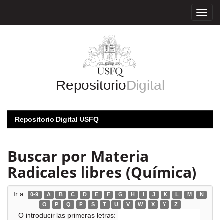
Skip
navigation
Repositorio
Digital
Repositorio Digital USFQ
Buscar por Materia
Radicales libres (Química)
Ir a:
0-9
A
B
C
D
E
F
G
H
I
J
K
L
M
N
O
P
Q
R
S
T
U
V
W
X
Y
Z
O introducir las primeras letras: