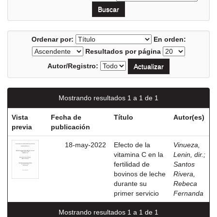
Ordenar por:
En orden:
Resultados por página
Autor/Registro:
Mostrando resultados 1 a 1 de 1
Vista
Fecha de
Título
Autor(es)
previa
publicación
18-may-2022
Efecto de la
Vinueza,
vitamina C en la
Lenin, dir.
;
fertilidad de
Santos
bovinos de leche
Rivera,
durante su
Rebeca
primer servicio
Fernanda
Mostrando resultados 1 a 1 de 1