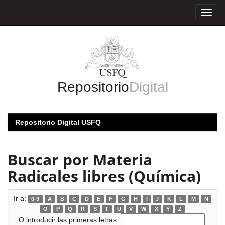
Skip
navigation
Repositorio
Digital
Repositorio Digital USFQ
Buscar por Materia
Radicales libres (Química)
Ir a:
0-9
A
B
C
D
E
F
G
H
I
J
K
L
M
N
O
P
Q
R
S
T
U
V
W
X
Y
Z
O introducir las primeras letras: