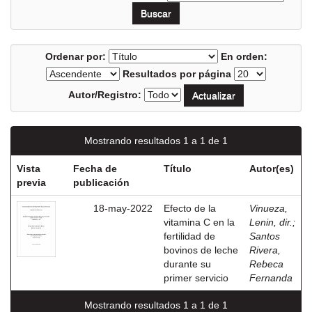
Ordenar por:
En orden:
Resultados por página
Autor/Registro:
Mostrando resultados 1 a 1 de 1
Vista
Fecha de
Título
Autor(es)
previa
publicación
18-may-2022
Efecto de la
Vinueza,
vitamina C en la
Lenin, dir.
;
fertilidad de
Santos
bovinos de leche
Rivera,
durante su
Rebeca
primer servicio
Fernanda
Mostrando resultados 1 a 1 de 1