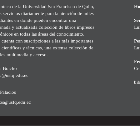
ioteca de la Universidad San Francisco de Quito,
Ho
s servicios diariamente para la atención de miles
udiantes en donde pueden encontrar una
Se
onada y actualizada colección de libros impresos
Lu
rónicos en todas las áreas del conocimiento,
cuenta con suscripciones a las más importantes
Pe
s científicas y técnicas, una extensa colección de
Lu
les multimedia y acceso.
Fer
o Bracho
Ce
o@usfq.edu.ec
bi
Palacios
ios@usfq.edu.ec