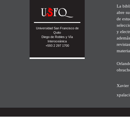
La bibl
abre su
de est
selecci
Universidad San Francisco de
y elect
Quito
Diego de Robles y Vía
además 
Interoceánica
revista
+593 2 297 1700
materia
Orland
obrach
Xavier 
xpalac