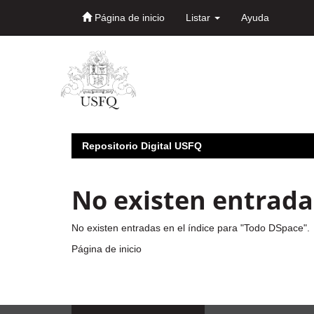
Página de inicio
Listar
Ayuda
Skip
navigation
Repositorio Digital USFQ
No existen entradas
No existen entradas en el índice para "Todo DSpace".
Página de inicio