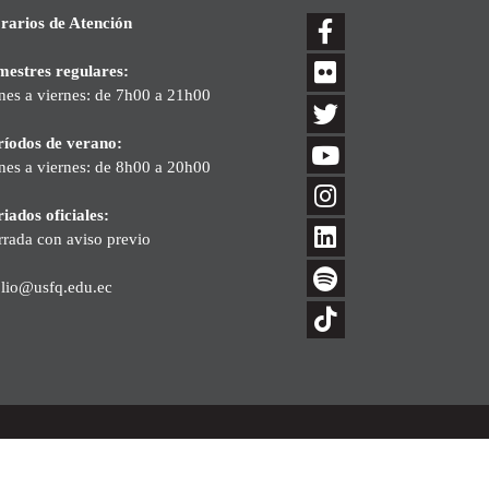
rarios de Atención
mestres regulares:
nes a viernes: de 7h00 a 21h00
ríodos de verano:
nes a viernes: de 8h00 a 20h00
iados oficiales:
rrada con aviso previo
blio@usfq.edu.ec