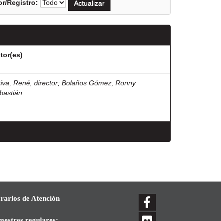
r/Registro:
tor(es)
tiva, René, director
;
Bolaños Gómez, Ronny
bastián
rarios de Atención
mestres regulares: