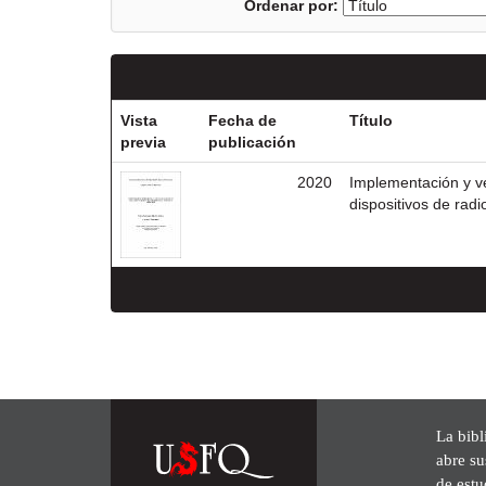
Ordenar por:
Vista
Fecha de
Título
previa
publicación
2020
Implementación y ve
dispositivos de rad
La bibl
abre su
de est