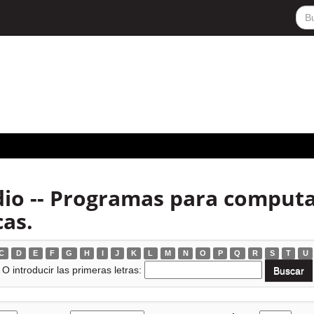
io -- Programas para computad
as.
C
D
E
F
G
H
I
J
K
L
M
N
O
P
Q
R
S
T
U
O introducir las primeras letras: