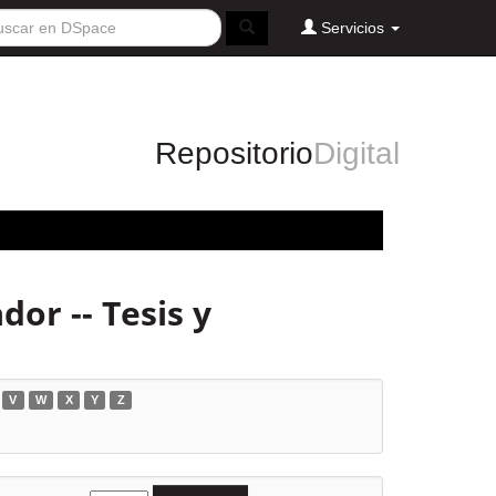
Servicios
Repositorio
Digital
or -- Tesis y
V
W
X
Y
Z