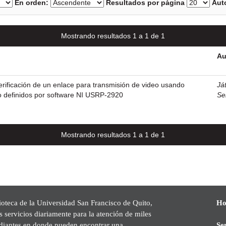
En orden:
Resultados por página
Auto
Mostrando resultados 1 a 1 de 1
Au
rificación de un enlace para transmisión de video usando
Já
io definidos por software NI USRP-2920
Se
Mostrando resultados 1 a 1 de 1
ioteca de la Universidad San Francisco de Quito,
Ho
s servicios diariamente para la atención de miles
udiantes en donde pueden encontrar una
Se