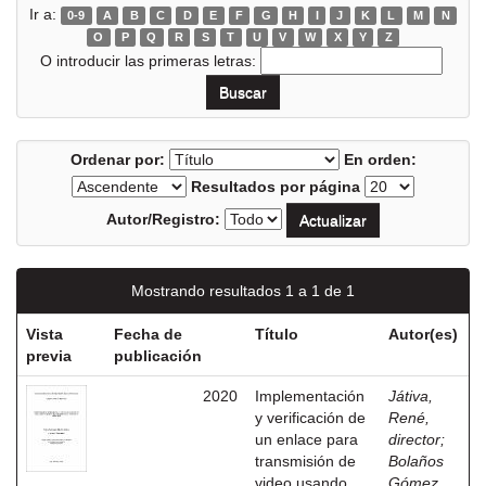
Ir a:
0-9
A
B
C
D
E
F
G
H
I
J
K
L
M
N
O
P
Q
R
S
T
U
V
W
X
Y
Z
O introducir las primeras letras:
Ordenar por:
En orden:
Resultados por página
Autor/Registro:
Mostrando resultados 1 a 1 de 1
Vista
Fecha de
Título
Autor(es)
previa
publicación
2020
Implementación
Játiva,
y verificación de
René,
un enlace para
director
;
transmisión de
Bolaños
video usando
Gómez,