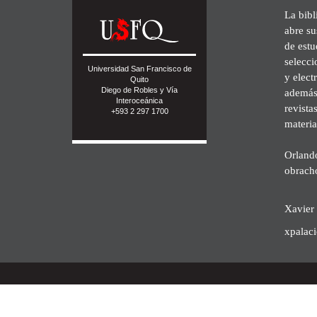
La bibl
abre su
de est
selecci
Universidad San Francisco de
y elect
Quito
Diego de Robles y Vía
además 
Interoceánica
revista
+593 2 297 1700
materia
Orland
obrach
Xavier 
xpalac