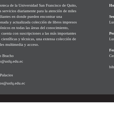
ioteca de la Universidad San Francisco de Quito,
Ho
s servicios diariamente para la atención de miles
udiantes en donde pueden encontrar una
Se
onada y actualizada colección de libros impresos
Lu
rónicos en todas las áreas del conocimiento,
cuenta con suscripciones a las más importantes
Pe
s científicas y técnicas, una extensa colección de
Lu
les multimedia y acceso.
Fer
o Bracho
Ce
o@usfq.edu.ec
bi
Palacios
ios@usfq.edu.ec