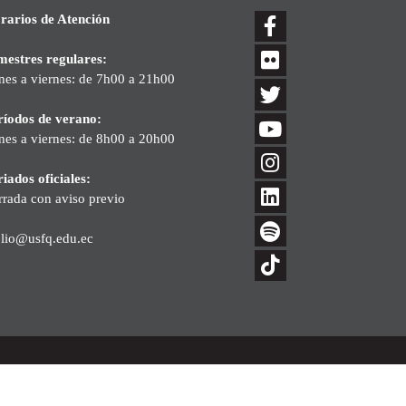
rarios de Atención
mestres regulares:
nes a viernes: de 7h00 a 21h00
ríodos de verano:
nes a viernes: de 8h00 a 20h00
iados oficiales:
rrada con aviso previo
blio@usfq.edu.ec