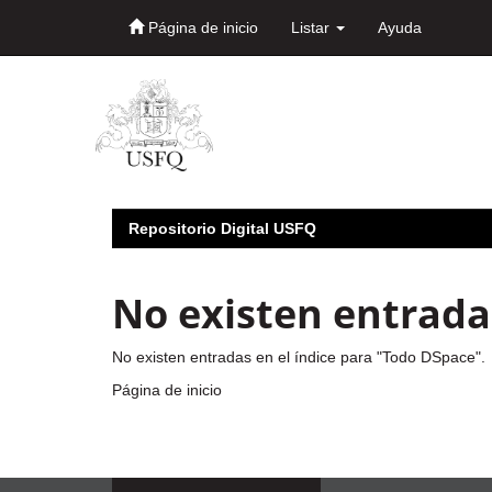
Página de inicio
Listar
Ayuda
Skip
navigation
Repositorio Digital USFQ
No existen entradas
No existen entradas en el índice para "Todo DSpace".
Página de inicio