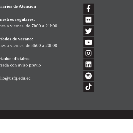
rarios de Atención
mestres regulares:
nes a viernes: de 7h00 a 21h00
ríodos de verano:
nes a viernes: de 8h00 a 20h00
iados oficiales:
rrada con aviso previo
blio@usfq.edu.ec