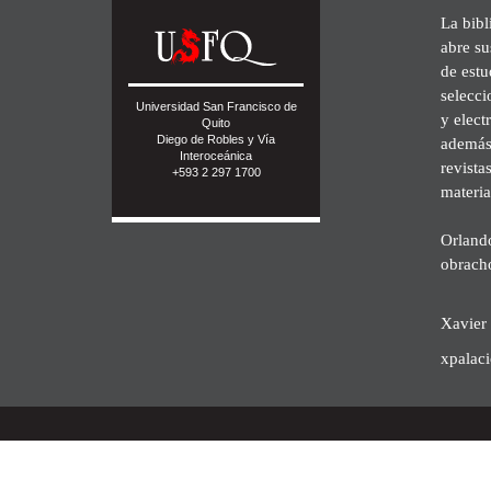
La bibl
abre su
de est
selecci
Universidad San Francisco de
y elect
Quito
Diego de Robles y Vía
además 
Interoceánica
revista
+593 2 297 1700
materia
Orland
obrach
Xavier 
xpalac