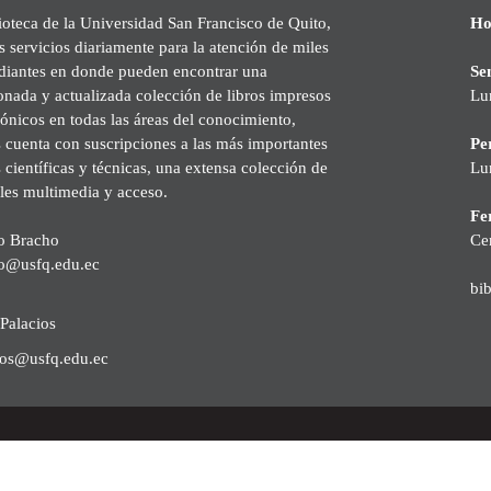
ioteca de la Universidad San Francisco de Quito,
Ho
s servicios diariamente para la atención de miles
udiantes en donde pueden encontrar una
Se
onada y actualizada colección de libros impresos
Lu
rónicos en todas las áreas del conocimiento,
cuenta con suscripciones a las más importantes
Pe
s científicas y técnicas, una extensa colección de
Lu
les multimedia y acceso.
Fer
o Bracho
Ce
o@usfq.edu.ec
bi
Palacios
ios@usfq.edu.ec