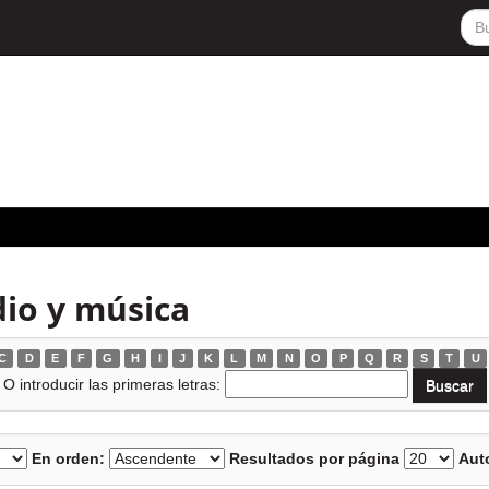
dio y música
C
D
E
F
G
H
I
J
K
L
M
N
O
P
Q
R
S
T
U
O introducir las primeras letras:
En orden:
Resultados por página
Auto