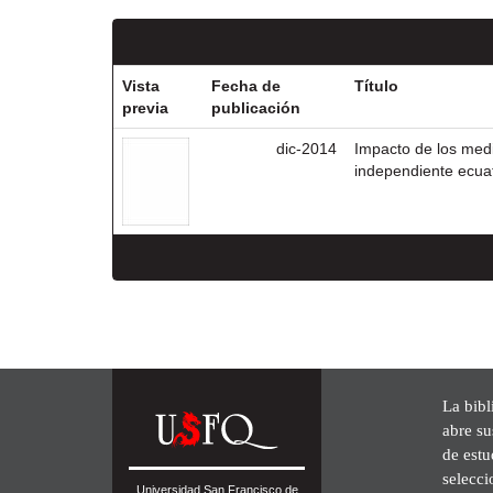
Vista
Fecha de
Título
previa
publicación
dic-2014
Impacto de los medio
independiente ecua
La bibl
abre su
de est
selecci
Universidad San Francisco de