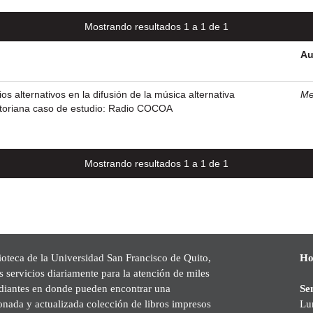
Mostrando resultados 1 a 1 de 1
Au
s alternativos en la difusión de la música alternativa
Me
toriana caso de estudio: Radio COCOA
Mostrando resultados 1 a 1 de 1
ioteca de la Universidad San Francisco de Quito,
Ho
s servicios diariamente para la atención de miles
udiantes en donde pueden encontrar una
Se
onada y actualizada colección de libros impresos
Lu