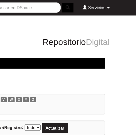
Servicios
Repositorio
Digital
V
W
X
Y
Z
r/Registro: