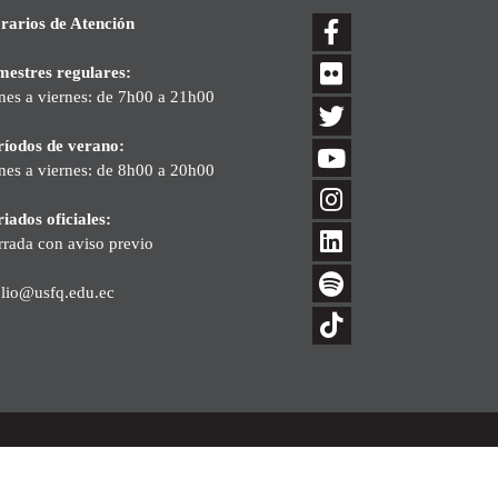
rarios de Atención
mestres regulares:
nes a viernes: de 7h00 a 21h00
ríodos de verano:
nes a viernes: de 8h00 a 20h00
iados oficiales:
rrada con aviso previo
blio@usfq.edu.ec