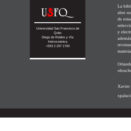
La bibl
abre su
de est
selecci
Universidad San Francisco de
y elect
Quito
Diego de Robles y Vía
además 
Interoceánica
revista
+593 2 297 1700
materia
Orland
obrach
Xavier 
xpalac