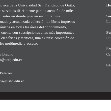
ioteca de la Universidad San Francisco de Quito,
Ho
s servicios diariamente para la atención de miles
udiantes en donde pueden encontrar una
Se
onada y actualizada colección de libros impresos
Lu
rónicos en todas las áreas del conocimiento,
cuenta con suscripciones a las más importantes
Pe
s científicas y técnicas, una extensa colección de
Lu
les multimedia y acceso.
Fer
o Bracho
Ce
o@usfq.edu.ec
bi
Palacios
ios@usfq.edu.ec