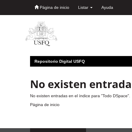
Página de inicio
Listar
Ayuda
Skip
navigation
Repositorio Digital USFQ
No existen entradas
No existen entradas en el índice para "Todo DSpace".
Página de inicio