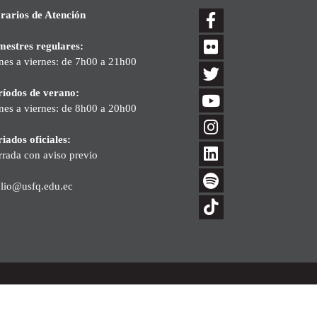
rarios de Atención
mestres regulares:
nes a viernes: de 7h00 a 21h00
ríodos de verano:
nes a viernes: de 8h00 a 20h00
iados oficiales:
rrada con aviso previo
blio@usfq.edu.ec