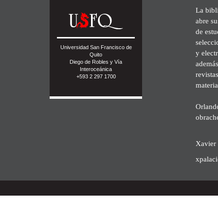
La bibl
abre su
de est
selecci
Universidad San Francisco de
y elect
Quito
Diego de Robles y Vía
además 
Interoceánica
revista
+593 2 297 1700
materia
Orland
obrach
Xavier 
xpalac