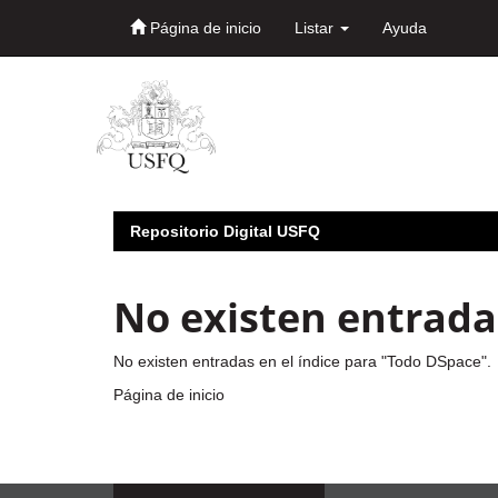
Página de inicio
Listar
Ayuda
Skip
navigation
Repositorio Digital USFQ
No existen entradas
No existen entradas en el índice para "Todo DSpace".
Página de inicio