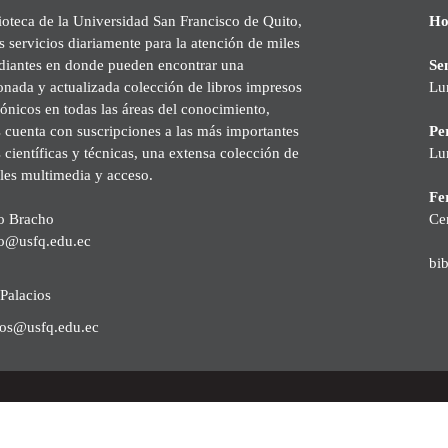
ioteca de la Universidad San Francisco de Quito,
Ho
s servicios diariamente para la atención de miles
udiantes en donde pueden encontrar una
Se
onada y actualizada colección de libros impresos
Lu
rónicos en todas las áreas del conocimiento,
cuenta con suscripciones a las más importantes
Pe
s científicas y técnicas, una extensa colección de
Lu
les multimedia y acceso.
Fer
o Bracho
Ce
o@usfq.edu.ec
bi
Palacios
ios@usfq.edu.ec