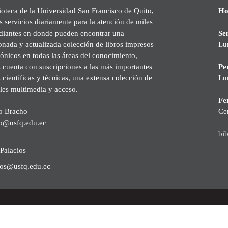
ioteca de la Universidad San Francisco de Quito,
Ho
s servicios diariamente para la atención de miles
udiantes en donde pueden encontrar una
Se
onada y actualizada colección de libros impresos
Lu
rónicos en todas las áreas del conocimiento,
cuenta con suscripciones a las más importantes
Pe
s científicas y técnicas, una extensa colección de
Lu
les multimedia y acceso.
Fer
o Bracho
Ce
o@usfq.edu.ec
bi
Palacios
ios@usfq.edu.ec