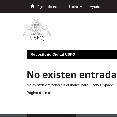
Página de inicio
Listar
Ayuda
Skip
navigation
Repositorio Digital USFQ
No existen entradas
No existen entradas en el índice para "Todo DSpace".
Página de inicio