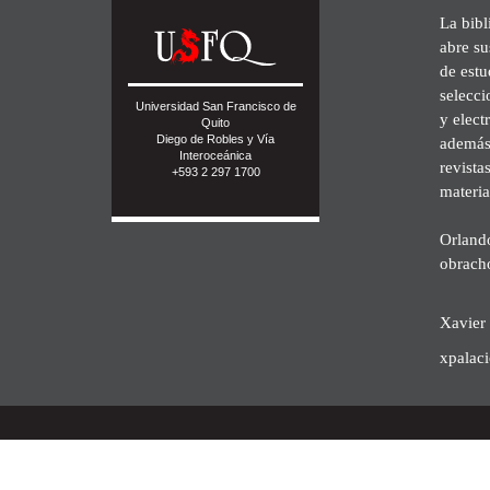
La bibl
abre su
de est
selecci
Universidad San Francisco de
y elect
Quito
Diego de Robles y Vía
además 
Interoceánica
revista
+593 2 297 1700
materia
Orland
obrach
Xavier 
xpalac