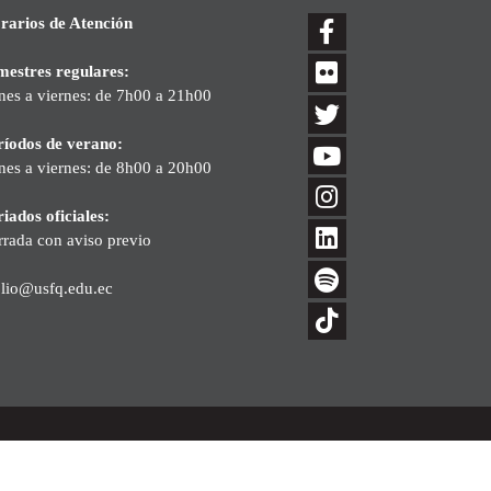
rarios de Atención
mestres regulares:
nes a viernes: de 7h00 a 21h00
ríodos de verano:
nes a viernes: de 8h00 a 20h00
iados oficiales:
rrada con aviso previo
blio@usfq.edu.ec