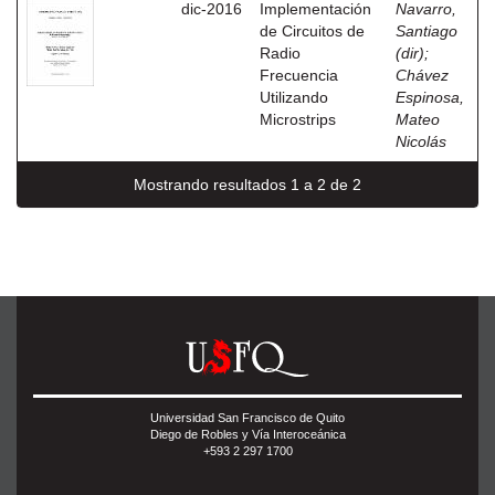
dic-2016
Implementación
Navarro,
de Circuitos de
Santiago
Radio
(dir)
;
Frecuencia
Chávez
Utilizando
Espinosa,
Microstrips
Mateo
Nicolás
Mostrando resultados 1 a 2 de 2
Universidad San Francisco de Quito
Diego de Robles y Vía Interoceánica
+593 2 297 1700