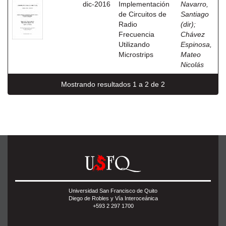
dic-2016
Implementación
Navarro,
de Circuitos de
Santiago
Radio
(dir)
;
Frecuencia
Chávez
Utilizando
Espinosa,
Microstrips
Mateo
Nicolás
Mostrando resultados 1 a 2 de 2
Universidad San Francisco de Quito
Diego de Robles y Vía Interoceánica
+593 2 297 1700