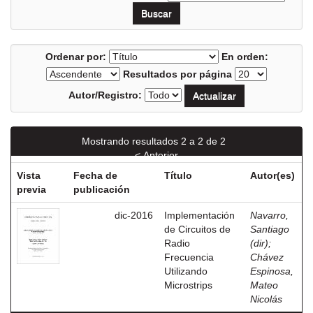
Ordenar por:
En orden:
Resultados por página
Autor/Registro:
Mostrando resultados 2 a 2 de 2
< Anterior
Vista
Fecha de
Título
Autor(es)
previa
publicación
dic-2016
Implementación
Navarro,
de Circuitos de
Santiago
Radio
(dir)
;
Frecuencia
Chávez
Utilizando
Espinosa,
Microstrips
Mateo
Nicolás