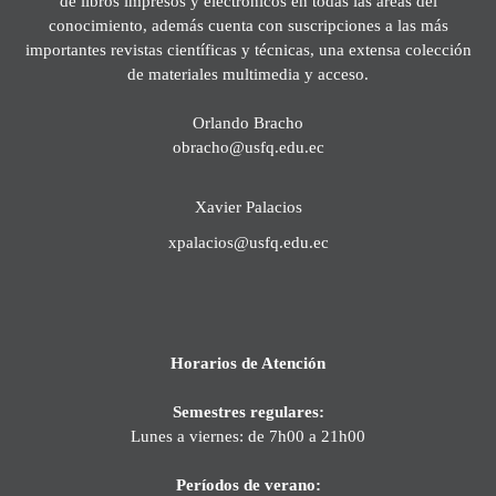
de libros impresos y electrónicos en todas las áreas del
conocimiento, además cuenta con suscripciones a las más
importantes revistas científicas y técnicas, una extensa colección
de materiales multimedia y acceso.
Orlando Bracho
obracho@usfq.edu.ec
Xavier Palacios
xpalacios@usfq.edu.ec
Horarios de Atención
Semestres regulares:
Lunes a viernes: de 7h00 a 21h00
Períodos de verano: