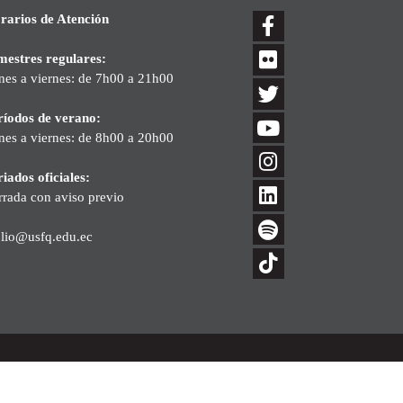
rarios de Atención
mestres regulares:
nes a viernes: de 7h00 a 21h00
ríodos de verano:
nes a viernes: de 8h00 a 20h00
iados oficiales:
rrada con aviso previo
blio@usfq.edu.ec