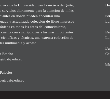
ioteca de la Universidad San Francisco de Quito,
Ho
s servicios diariamente para la atención de miles
udiantes en donde pueden encontrar una
Se
onada y actualizada colección de libros impresos
Lu
rónicos en todas las áreas del conocimiento,
cuenta con suscripciones a las más importantes
Pe
s científicas y técnicas, una extensa colección de
Lu
les multimedia y acceso.
Fer
o Bracho
Ce
o@usfq.edu.ec
bi
Palacios
ios@usfq.edu.ec