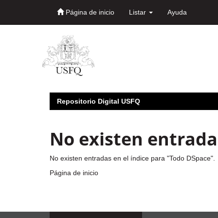
Página de inicio
Listar
Ayuda
Skip
navigation
Repositorio Digital USFQ
No existen entradas
No existen entradas en el índice para "Todo DSpace".
Página de inicio