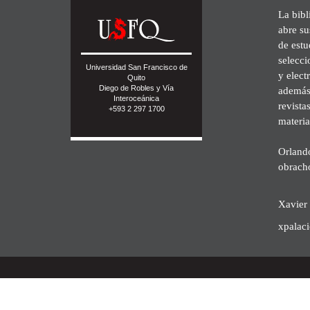
La bibl
abre su
de est
selecci
Universidad San Francisco de
y elect
Quito
Diego de Robles y Vía
además 
Interoceánica
revista
+593 2 297 1700
materia
Orland
obrach
Xavier 
xpalac