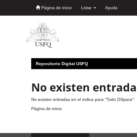
Página de inicio
Listar
Ayuda
Skip
navigation
Repositorio Digital USFQ
No existen entradas
No existen entradas en el índice para "Todo DSpace".
Página de inicio