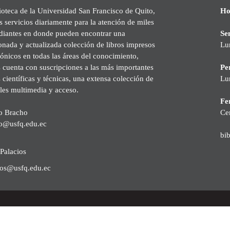
ioteca de la Universidad San Francisco de Quito,
Ho
s servicios diariamente para la atención de miles
udiantes en donde pueden encontrar una
Se
onada y actualizada colección de libros impresos
Lu
rónicos en todas las áreas del conocimiento,
cuenta con suscripciones a las más importantes
Pe
s científicas y técnicas, una extensa colección de
Lu
les multimedia y acceso.
Fer
o Bracho
Ce
o@usfq.edu.ec
bi
Palacios
ios@usfq.edu.ec