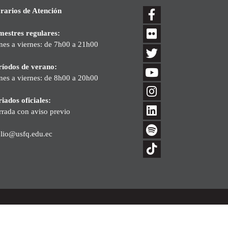
rarios de Atención
mestres regulares:
nes a viernes: de 7h00 a 21h00
ríodos de verano:
nes a viernes: de 8h00 a 20h00
iados oficiales:
rrada con aviso previo
blio@usfq.edu.ec