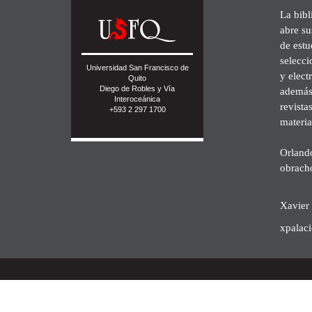
La bibl
abre su
de est
selecci
Universidad San Francisco de
y elect
Quito
Diego de Robles y Vía
además 
Interoceánica
revista
+593 2 297 1700
materia
Orland
obrach
Xavier 
xpalac