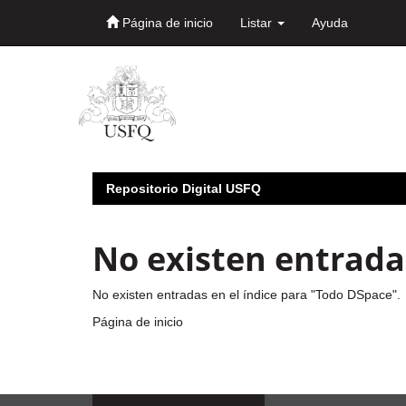
Página de inicio
Listar
Ayuda
Skip
navigation
Repositorio Digital USFQ
No existen entradas
No existen entradas en el índice para "Todo DSpace".
Página de inicio