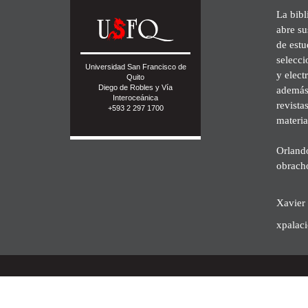
La bibl
abre su
de est
selecci
Universidad San Francisco de
y elect
Quito
Diego de Robles y Vía
además 
Interoceánica
revista
+593 2 297 1700
materia
Orland
obrach
Xavier 
xpalac