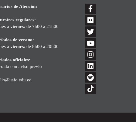
rarios de Atención
mestres regulares:
nes a viernes: de 7h00 a 21h00
ríodos de verano:
nes a viernes: de 8h00 a 20h00
iados oficiales:
rrada con aviso previo
blio@usfq.edu.ec