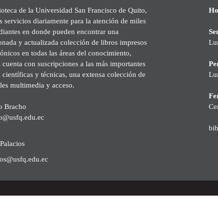
ioteca de la Universidad San Francisco de Quito,
Ho
s servicios diariamente para la atención de miles
udiantes en donde pueden encontrar una
Se
onada y actualizada colección de libros impresos
Lu
rónicos en todas las áreas del conocimiento,
cuenta con suscripciones a las más importantes
Pe
s científicas y técnicas, una extensa colección de
Lu
les multimedia y acceso.
Fer
o Bracho
Ce
o@usfq.edu.ec
bi
Palacios
ios@usfq.edu.ec