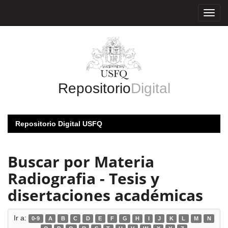
Skip
navigation
Repositorio
Digital
Repositorio Digital USFQ
Buscar por Materia
Radiografia - Tesis y
disertaciones académicas
Ir a:
0-9
A
B
C
D
E
F
G
H
I
J
K
L
M
N