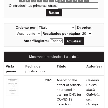
O
P
Q
R
S
T
U
V
W
X
Y
Z
O introducir las primeras letras:
Ordenar por:
En orden:
Resultados por página
Autor/Registro:
Mostrando resultados 1 a 1 de 1
Vista
Fecha de
Título
Autor(es)
previa
publicación
2021
Analyzing the
Baldeón
effect of artificial
Calisto,
data used in
María
training CNN for
Gabriela,
COVID-19
dir.
;
detection
Hidalgo