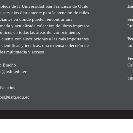
ioteca de la Universidad San Francisco de Quito,
Ho
s servicios diariamente para la atención de miles
udiantes en donde pueden encontrar una
Se
onada y actualizada colección de libros impresos
Lu
rónicos en todas las áreas del conocimiento,
cuenta con suscripciones a las más importantes
Pe
s científicas y técnicas, una extensa colección de
Lu
les multimedia y acceso.
Fer
o Bracho
Ce
o@usfq.edu.ec
bi
Palacios
ios@usfq.edu.ec