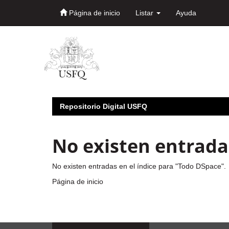
Página de inicio
Listar
Ayuda
Skip
navigation
Repositorio Digital USFQ
No existen entradas
No existen entradas en el índice para "Todo DSpace".
Página de inicio