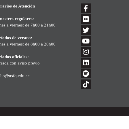
rarios de Atención
mestres regulares:
nes a viernes: de 7h00 a 21h00
ríodos de verano:
nes a viernes: de 8h00 a 20h00
iados oficiales:
rrada con aviso previo
blio@usfq.edu.ec