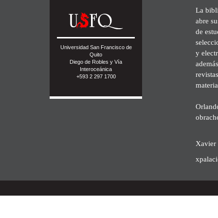
La bibl
abre su
de est
selecci
Universidad San Francisco de
y elect
Quito
Diego de Robles y Vía
además 
Interoceánica
revista
+593 2 297 1700
materia
Orland
obrach
Xavier 
xpalac