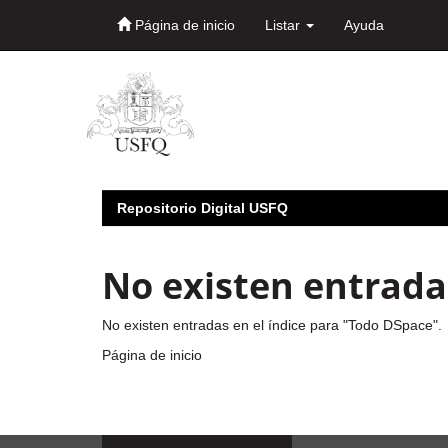
Página de inicio
Listar
Ayuda
Skip
navigation
Repositorio Digital USFQ
No existen entradas
No existen entradas en el índice para "Todo DSpace".
Página de inicio