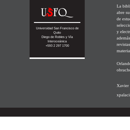
La bibl
abre su
de est
selecci
Universidad San Francisco de
y elect
Quito
Diego de Robles y Vía
además 
Interoceánica
revista
+593 2 297 1700
materia
Orland
obrach
Xavier 
xpalac