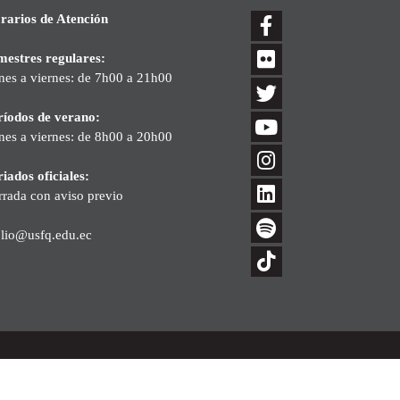
rarios de Atención
mestres regulares:
nes a viernes: de 7h00 a 21h00
ríodos de verano:
nes a viernes: de 8h00 a 20h00
iados oficiales:
rrada con aviso previo
blio@usfq.edu.ec