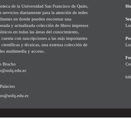
ioteca de la Universidad San Francisco de Quito,
Ho
s servicios diariamente para la atención de miles
udiantes en donde pueden encontrar una
Se
onada y actualizada colección de libros impresos
Lu
rónicos en todas las áreas del conocimiento,
cuenta con suscripciones a las más importantes
Pe
s científicas y técnicas, una extensa colección de
Lu
les multimedia y acceso.
Fer
o Bracho
Ce
o@usfq.edu.ec
bi
Palacios
ios@usfq.edu.ec