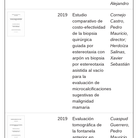
Alejandro
2019
Estudio
Cornejo
comparativo de
Castro,
costo-efectividad
Pedro
de la biopsia
Mauricio,
quirúrgica
director
;
guiada por
Herdoíza
estereotaxia con
Salinas,
arpón vs biopsia
Xavier
por estereotaxia
Sebastián
asistida al vacío
para la
evaluación de
microcalcificaciones
sugestivas de
malignidad
mamaria
2019
Evaluación
Cuaspud
tomográfica de
Guerrero,
la fontanela
Pedro
anterior en
Mauricio,