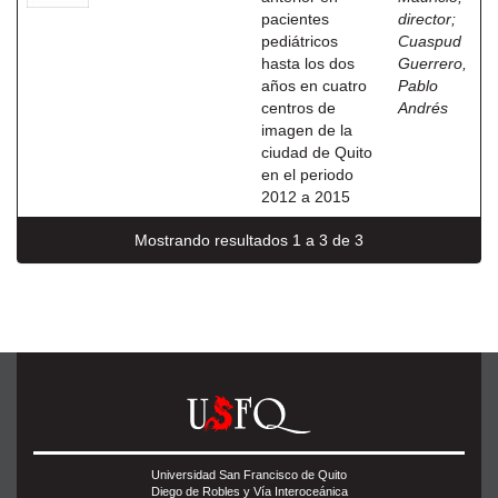
pacientes
director
;
pediátricos
Cuaspud
hasta los dos
Guerrero,
años en cuatro
Pablo
centros de
Andrés
imagen de la
ciudad de Quito
en el periodo
2012 a 2015
Mostrando resultados 1 a 3 de 3
Universidad San Francisco de Quito
Diego de Robles y Vía Interoceánica