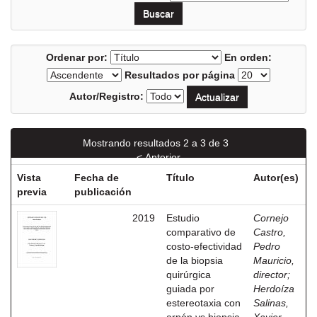
Ordenar por:
En orden:
Resultados por página
Autor/Registro:
Mostrando resultados 2 a 3 de 3
< Anterior
Vista
Fecha de
Título
Autor(es)
previa
publicación
2019
Estudio
Cornejo
comparativo de
Castro,
costo-efectividad
Pedro
de la biopsia
Mauricio,
quirúrgica
director
;
guiada por
Herdoíza
estereotaxia con
Salinas,