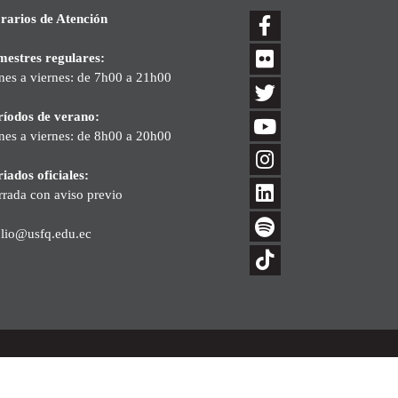
rarios de Atención
mestres regulares:
nes a viernes: de 7h00 a 21h00
ríodos de verano:
nes a viernes: de 8h00 a 20h00
iados oficiales:
rrada con aviso previo
blio@usfq.edu.ec