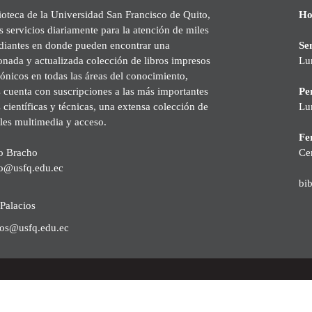
ioteca de la Universidad San Francisco de Quito,
Ho
s servicios diariamente para la atención de miles
udiantes en donde pueden encontrar una
Se
onada y actualizada colección de libros impresos
Lu
rónicos en todas las áreas del conocimiento,
cuenta con suscripciones a las más importantes
Pe
s científicas y técnicas, una extensa colección de
Lu
les multimedia y acceso.
Fer
o Bracho
Ce
o@usfq.edu.ec
bi
Palacios
ios@usfq.edu.ec