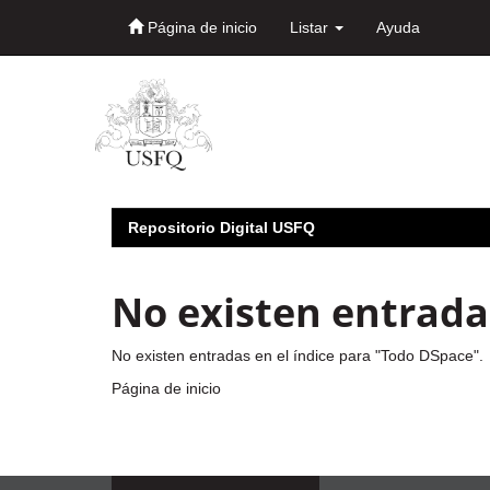
Página de inicio
Listar
Ayuda
Skip
navigation
Repositorio Digital USFQ
No existen entradas
No existen entradas en el índice para "Todo DSpace".
Página de inicio