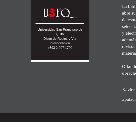
La bibl
abre su
de est
selecci
Universidad San Francisco de
y elect
Quito
Diego de Robles y Vía
además 
Interoceánica
revista
+593 2 297 1700
materia
Orland
obrach
Xavier 
xpalac