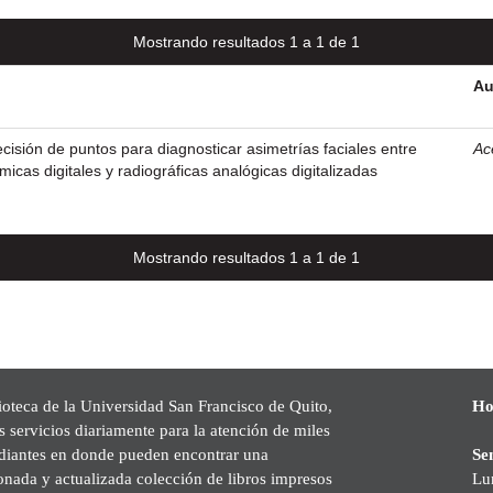
Mostrando resultados 1 a 1 de 1
Au
ecisión de puntos para diagnosticar asimetrías faciales entre
Ac
icas digitales y radiográficas analógicas digitalizadas
Mostrando resultados 1 a 1 de 1
ioteca de la Universidad San Francisco de Quito,
Ho
s servicios diariamente para la atención de miles
udiantes en donde pueden encontrar una
Se
onada y actualizada colección de libros impresos
Lu