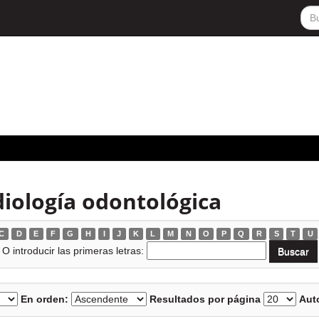
iología odontológica
C
D
E
F
G
H
I
J
K
L
M
N
O
P
Q
R
S
T
U
O introducir las primeras letras:
En orden:
Resultados por página
Auto