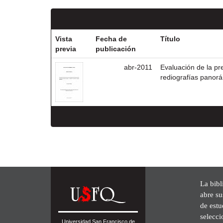
Vista
Fecha de
Título
previa
publicación
abr-2011
Evaluación de la pr
rediografías panorám
La bibl
abre su
de est
selecci
Universidad San Francisco de