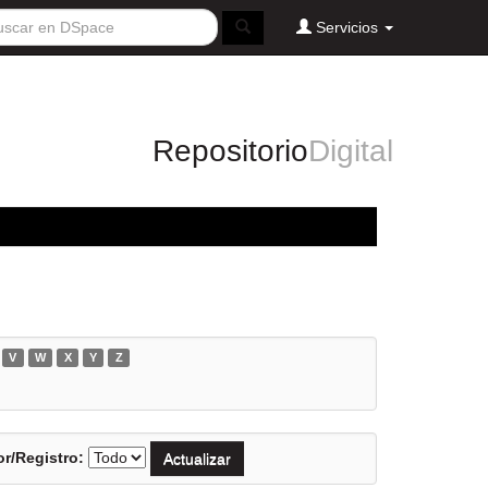
Servicios
Repositorio
Digital
V
W
X
Y
Z
r/Registro: