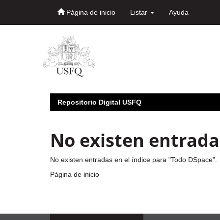
Página de inicio
Listar
Ayuda
Skip
navigation
Repositorio Digital USFQ
No existen entradas
No existen entradas en el índice para "Todo DSpace".
Página de inicio