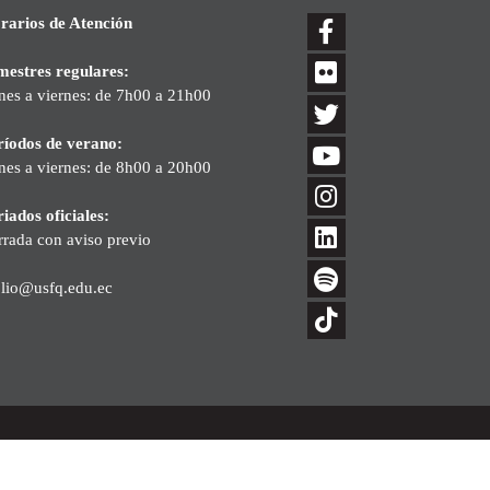
rarios de Atención
mestres regulares:
nes a viernes: de 7h00 a 21h00
ríodos de verano:
nes a viernes: de 8h00 a 20h00
iados oficiales:
rrada con aviso previo
blio@usfq.edu.ec