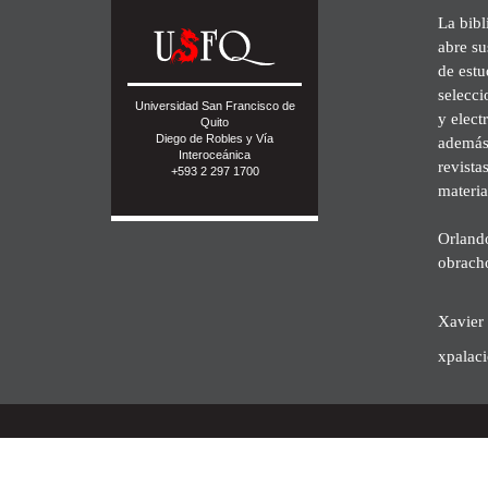
La bibl
abre su
de est
selecci
Universidad San Francisco de
y elect
Quito
Diego de Robles y Vía
además 
Interoceánica
revista
+593 2 297 1700
materia
Orland
obrach
Xavier 
xpalac