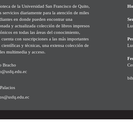
ioteca de la Universidad San Francisco de Quito,
Ho
s servicios diariamente para la atención de miles
udiantes en donde pueden encontrar una
Se
onada y actualizada colección de libros impresos
Lu
rónicos en todas las áreas del conocimiento,
cuenta con suscripciones a las más importantes
Pe
s científicas y técnicas, una extensa colección de
Lu
les multimedia y acceso.
Fer
o Bracho
Ce
o@usfq.edu.ec
bi
Palacios
ios@usfq.edu.ec