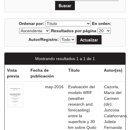
Ordenar por:
En orden:
Resultados por página
Autor/Registro:
Mostrando resultados 1 a 1 de 1
Vista
Fecha de
Título
Autor(es)
previa
publicación
may-2016
Evaluación del
Cazorla,
modelo WRF
María del
(weather
Carmen
research and
(dir)
;
forecasting)
Juncosa
entre la
Calahorrano,
superficie y 30
Julieta
km sobre Quito
Fernanda