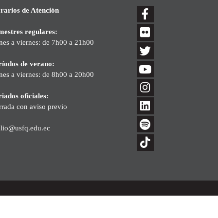
rarios de Atención
mestres regulares:
nes a viernes: de 7h00 a 21h00
ríodos de verano:
nes a viernes: de 8h00 a 20h00
iados oficiales:
rrada con aviso previo
blio@usfq.edu.ec