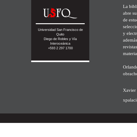
La bibl
abre su
de est
selecci
Universidad San Francisco de
y elect
Quito
Diego de Robles y Vía
además 
Interoceánica
revista
+593 2 297 1700
materia
Orland
obrach
Xavier 
xpalac