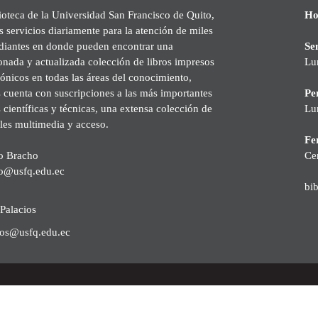
ioteca de la Universidad San Francisco de Quito,
Ho
s servicios diariamente para la atención de miles
udiantes en donde pueden encontrar una
Se
onada y actualizada colección de libros impresos
Lu
rónicos en todas las áreas del conocimiento,
cuenta con suscripciones a las más importantes
Pe
s científicas y técnicas, una extensa colección de
Lu
les multimedia y acceso.
Fer
o Bracho
Ce
o@usfq.edu.ec
bi
Palacios
ios@usfq.edu.ec