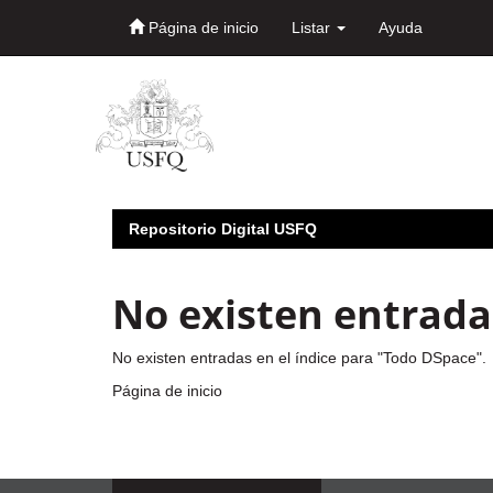
Página de inicio
Listar
Ayuda
Skip
navigation
Repositorio Digital USFQ
No existen entradas
No existen entradas en el índice para "Todo DSpace".
Página de inicio