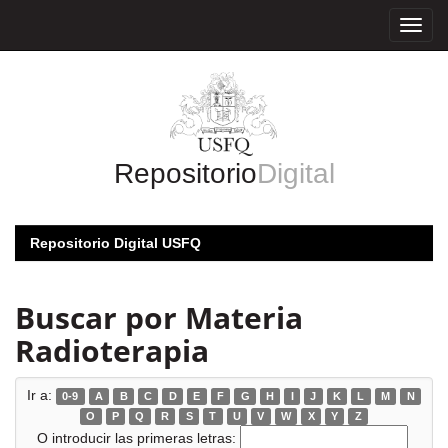
Skip
navigation
Repositorio
Digital
Repositorio Digital USFQ
Buscar por Materia
Radioterapia
Ir a:
0-9
A
B
C
D
E
F
G
H
I
J
K
L
M
N
O
P
Q
R
S
T
U
V
W
X
Y
Z
O introducir las primeras letras: