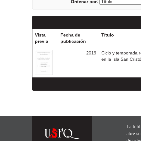
Ordenar por:
Vista
Fecha de
Título
previa
publicación
2019
Ciclo y temporada r
en la Isla San Cris
La bibl
abre su
de est