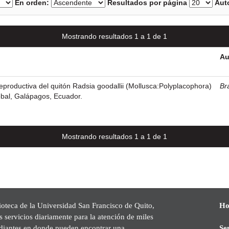
En orden:
Resultados por página
Auto
Mostrando resultados 1 a 1 de 1
Au
eproductiva del quitón Radsia goodallii (Mollusca:Polyplacophora)
Bra
tóbal, Galápagos, Ecuador.
Mostrando resultados 1 a 1 de 1
ioteca de la Universidad San Francisco de Quito,
Ho
s servicios diariamente para la atención de miles
udiantes en donde pueden encontrar una
Se