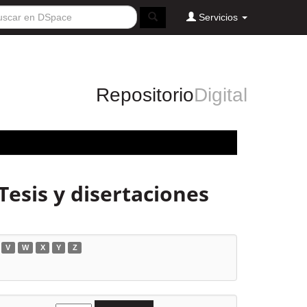
Servicios
Repositorio
Digital
Tesis y disertaciones
V
W
X
Y
Z