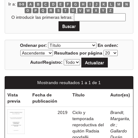
Ir a:
0-9
A
B
C
D
E
F
G
H
I
J
K
L
M
N
O
P
Q
R
S
T
U
V
W
X
Y
Z
O introducir las primeras letras:
Ordenar por:
En orden:
Resultados por página
Autor/Registro:
Mostrando resultados 1 a 1 de 1
Vista
Fecha de
Título
Autor(es)
previa
publicación
2019
Ciclo y
Brandt,
temporada
Margarita,
reproductiva del
dir.
;
quitón Radsia
Gallardo
goodallii
Durán,