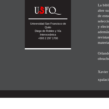
La bibl
abre su
de est
selecci
Universidad San Francisco de
y elect
Quito
Diego de Robles y Vía
además 
Interoceánica
revista
+593 2 297 1700
materia
Orland
obrach
Xavier 
xpalac