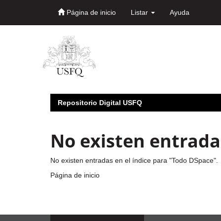
Página de inicio
Listar
Ayuda
Skip
navigation
Repositorio Digital USFQ
No existen entradas
No existen entradas en el índice para "Todo DSpace".
Página de inicio