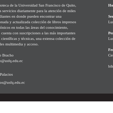
ioteca de la Universidad San Francisco de Quito,
Ho
s servicios diariamente para la atención de miles
udiantes en donde pueden encontrar una
Se
onada y actualizada colección de libros impresos
Lu
rónicos en todas las áreas del conocimiento,
cuenta con suscripciones a las más importantes
Pe
s científicas y técnicas, una extensa colección de
Lu
les multimedia y acceso.
Fer
o Bracho
Ce
o@usfq.edu.ec
bi
Palacios
ios@usfq.edu.ec