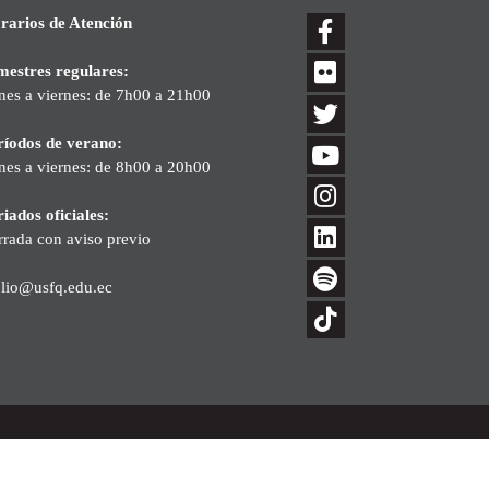
rarios de Atención
mestres regulares:
nes a viernes: de 7h00 a 21h00
ríodos de verano:
nes a viernes: de 8h00 a 20h00
iados oficiales:
rrada con aviso previo
blio@usfq.edu.ec