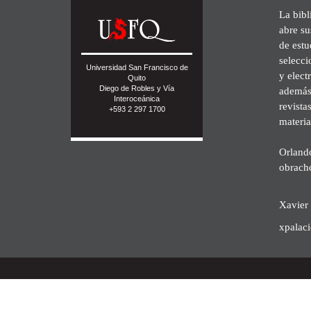
La bibl
abre su
de est
selecci
Universidad San Francisco de
y elect
Quito
Diego de Robles y Vía
además 
Interoceánica
revista
+593 2 297 1700
materia
Orland
obrach
Xavier 
xpalac