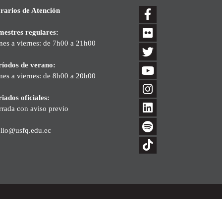
rarios de Atención
mestres regulares:
nes a viernes: de 7h00 a 21h00
ríodos de verano:
nes a viernes: de 8h00 a 20h00
iados oficiales:
rrada con aviso previo
blio@usfq.edu.ec