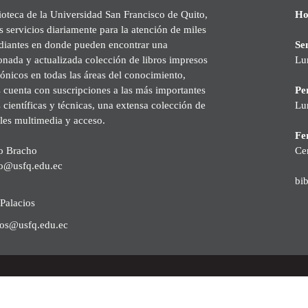
ioteca de la Universidad San Francisco de Quito,
Ho
s servicios diariamente para la atención de miles
udiantes en donde pueden encontrar una
Se
onada y actualizada colección de libros impresos
Lu
rónicos en todas las áreas del conocimiento,
cuenta con suscripciones a las más importantes
Pe
s científicas y técnicas, una extensa colección de
Lu
les multimedia y acceso.
Fer
o Bracho
Ce
o@usfq.edu.ec
bi
Palacios
ios@usfq.edu.ec