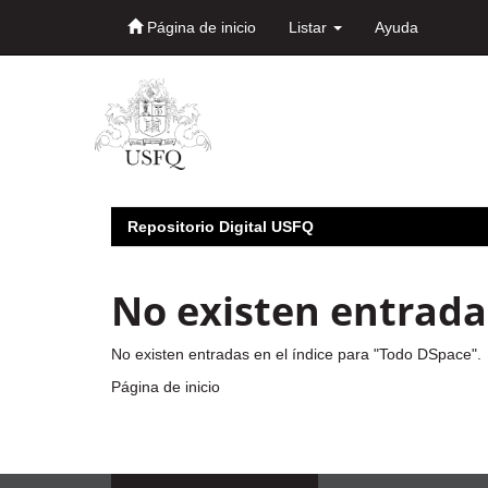
Página de inicio
Listar
Ayuda
Skip
navigation
Repositorio Digital USFQ
No existen entradas
No existen entradas en el índice para "Todo DSpace".
Página de inicio