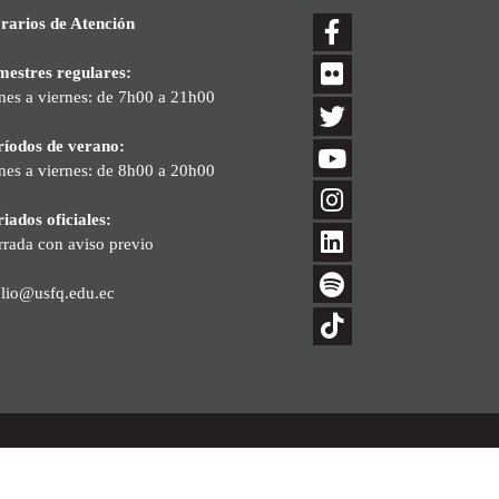
rarios de Atención
mestres regulares:
nes a viernes: de 7h00 a 21h00
ríodos de verano:
nes a viernes: de 8h00 a 20h00
iados oficiales:
rrada con aviso previo
blio@usfq.edu.ec