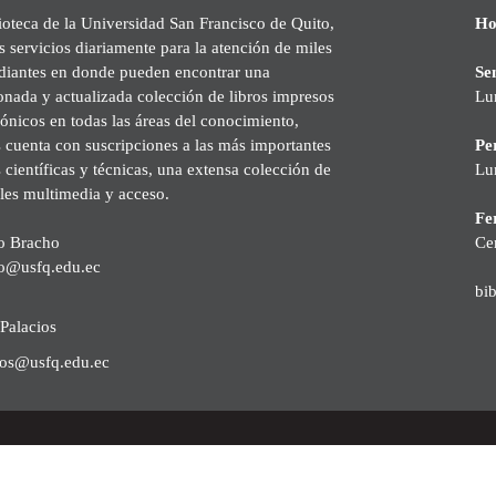
ioteca de la Universidad San Francisco de Quito,
Ho
s servicios diariamente para la atención de miles
udiantes en donde pueden encontrar una
Se
onada y actualizada colección de libros impresos
Lu
rónicos en todas las áreas del conocimiento,
cuenta con suscripciones a las más importantes
Pe
s científicas y técnicas, una extensa colección de
Lu
les multimedia y acceso.
Fer
o Bracho
Ce
o@usfq.edu.ec
bi
Palacios
ios@usfq.edu.ec