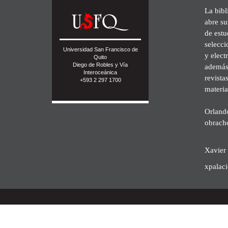
La bibl
abre su
de est
selecci
Universidad San Francisco de
y elect
Quito
Diego de Robles y Vía
además 
Interoceánica
revista
+593 2 297 1700
materia
Orland
obrach
Xavier 
xpalac