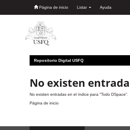
Página de inicio
Listar
Ayuda
Skip
navigation
Repositorio Digital USFQ
No existen entradas
No existen entradas en el índice para "Todo DSpace".
Página de inicio