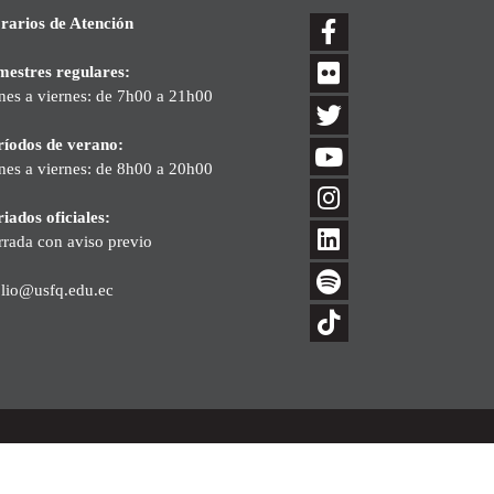
rarios de Atención
mestres regulares:
nes a viernes: de 7h00 a 21h00
ríodos de verano:
nes a viernes: de 8h00 a 20h00
iados oficiales:
rrada con aviso previo
blio@usfq.edu.ec