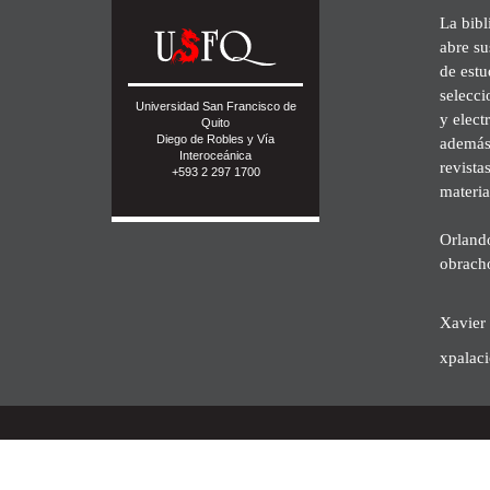
La bibl
abre su
de est
selecci
Universidad San Francisco de
y elect
Quito
Diego de Robles y Vía
además 
Interoceánica
revista
+593 2 297 1700
materia
Orland
obrach
Xavier 
xpalac