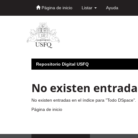
Página de inicio
Listar
Ayuda
Skip
navigation
Repositorio Digital USFQ
No existen entradas
No existen entradas en el índice para "Todo DSpace".
Página de inicio