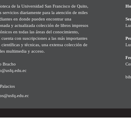
ioteca de la Universidad San Francisco de Quito,
Ho
s servicios diariamente para la atención de miles
udiantes en donde pueden encontrar una
Se
onada y actualizada colección de libros impresos
Lu
rónicos en todas las áreas del conocimiento,
cuenta con suscripciones a las más importantes
Pe
s científicas y técnicas, una extensa colección de
Lu
les multimedia y acceso.
Fer
o Bracho
Ce
o@usfq.edu.ec
bi
Palacios
ios@usfq.edu.ec