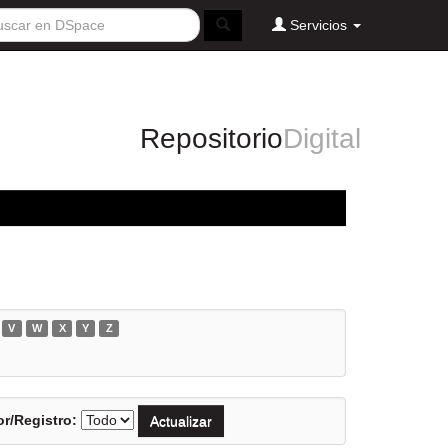
Servicios
Repositorio
Digital
V
W
X
Y
Z
r/Registro: