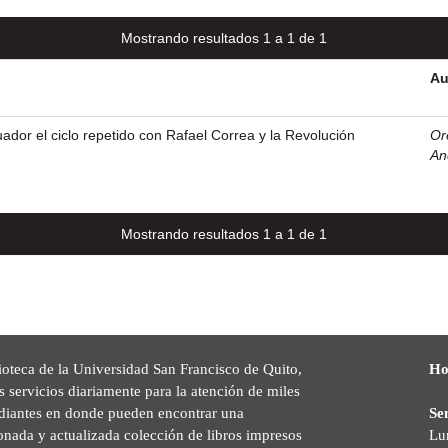
Mostrando resultados 1 a 1 de 1
Au
ador el ciclo repetido con Rafael Correa y la Revolución
Or
An
Mostrando resultados 1 a 1 de 1
ioteca de la Universidad San Francisco de Quito,
Ho
s servicios diariamente para la atención de miles
udiantes en donde pueden encontrar una
Se
onada y actualizada colección de libros impresos
Lu