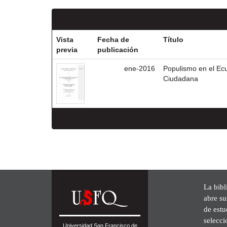
Vista
Fecha de
Título
previa
publicación
ene-2016
Populismo en el Ecu
Ciudadana
La bibl
abre su
de est
selecci
Universidad San Francisco de