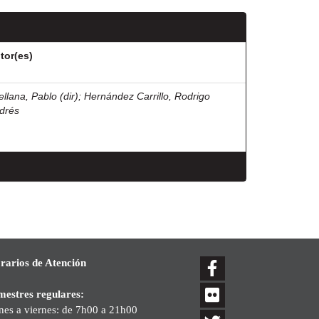
tor(es)
ellana, Pablo (dir)
;
Hernández Carrillo, Rodrigo
drés
rarios de Atención
mestres regulares:
nes a viernes: de 7h00 a 21h00