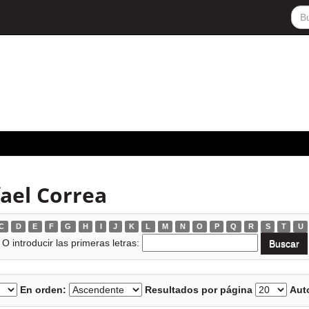
ael Correa
C
D
E
F
G
H
I
J
K
L
M
N
O
P
Q
R
S
T
U
O introducir las primeras letras:
En orden:
Resultados por página
Auto