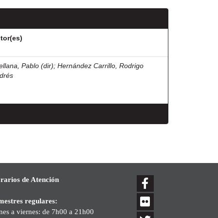
tor(es)
ellana, Pablo (dir)
;
Hernández Carrillo, Rodrigo
drés
rarios de Atención
mestres regulares:
nes a viernes: de 7h00 a 21h00