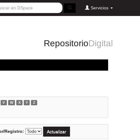
Servicios
Repositorio
Digital
V
W
X
Y
Z
r/Registro: