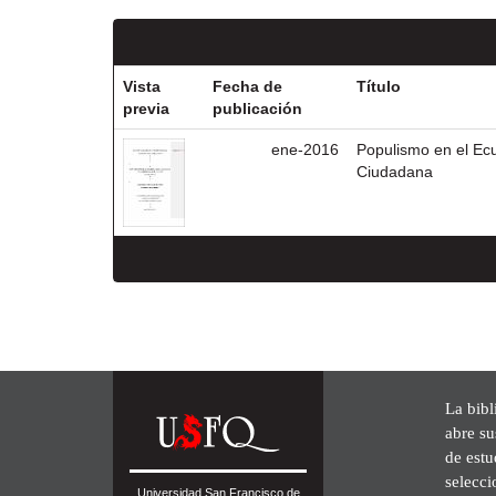
Vista
Fecha de
Título
previa
publicación
ene-2016
Populismo en el Ecu
Ciudadana
La bibl
abre su
de est
selecci
Universidad San Francisco de