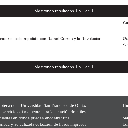
Mostrando resultados 1 a 1 de 1
Au
ador el ciclo repetido con Rafael Correa y la Revolución
Or
An
Mostrando resultados 1 a 1 de 1
ioteca de la Universidad San Francisco de Quito,
Ho
s servicios diariamente para la atención de miles
udiantes en donde pueden encontrar una
Se
onada y actualizada colección de libros impresos
Lu