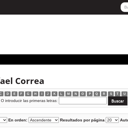
ael Correa
C
D
E
F
G
H
I
J
K
L
M
N
O
P
Q
R
S
T
U
O introducir las primeras letras:
En orden:
Resultados por página
Auto