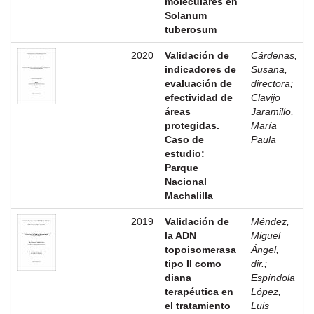
moleculares en
Solanum
tuberosum
2020
Validación de
Cárdenas,
indicadores de
Susana,
evaluación de
directora
;
efectividad de
Clavijo
áreas
Jaramillo,
protegidas.
María
Caso de
Paula
estudio:
Parque
Nacional
Machalilla
2019
Validación de
Méndez,
la ADN
Miguel
topoisomerasa
Ángel,
tipo II como
dir.
;
diana
Espíndola
terapéutica en
López,
el tratamiento
Luis