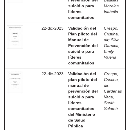
Prevención del
Batallas
suicidio para
Morales,
líderes
Isabella
comunitarios
22-dic-2023
Validación del
Crespo,
Plan piloto del
Cristina,
Manual de
dir
;
Silva
Prevención del
Garnica,
suicidio para
Emily
líderes
Valeria
comunitarios
22-dic-2023
Validación del
Crespo,
plan piloto del
Cristina,
manual de
dir
;
prevención del
Cárdenas
suicidio para
Vaca,
líderes
Sarith
comunitarios
Salomé
del Ministerio
de Salud
Pública