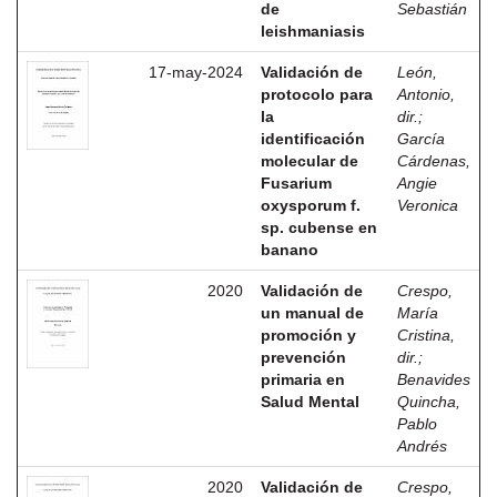
de
Sebastián
leishmaniasis
17-may-2024
Validación de
León,
protocolo para
Antonio,
la
dir.
;
identificación
García
molecular de
Cárdenas,
Fusarium
Angie
oxysporum f.
Veronica
sp. cubense en
banano
2020
Validación de
Crespo,
un manual de
María
promoción y
Cristina,
prevención
dir.
;
primaria en
Benavides
Salud Mental
Quincha,
Pablo
Andrés
2020
Validación de
Crespo,