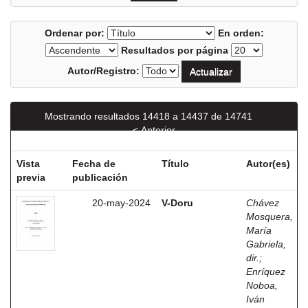
Ordenar por:
En orden:
Resultados por página
Autor/Registro:
Mostrando resultados 14418 a 14437 de 14741
< Anterior
Siguiente >
Vista
Fecha de
Título
Autor(es)
previa
publicación
20-may-2024
V-Doru
Chávez
Mosquera,
María
Gabriela,
dir.
;
Enríquez
Noboa,
Iván