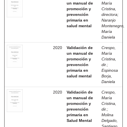
un manual de
María
promoción y
Cristina,
prevención
directora
;
primaria en
Naranjo
salud mental
Montenegro,
María
Daniela
2020
Validación de
Crespo,
un manual de
María
promoción y
Cristina,
prevención
dir.
;
primaria en
Espinosa
salud mental
Borja,
Daniela
2020
Validación de
Crespo,
un manual de
María
promoción y
Cristina,
prevención
dir.
;
primaria en
Molina
Salud Mental
Delgado,
Santiago