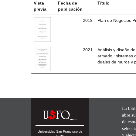
Vista
Fecha de
Título
previa
publicación
2019
Plan de Negocios P
2021
Análisis y diseño de
armado : sistemas d
duales de muros y p
La bibl
abre su
de est
selecci
Universidad San Francisco de
y elect
Quito