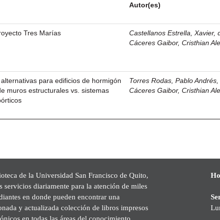
Autor(es)
royecto Tres Marías
Castellanos Estrella, Xavier, 
Cáceres Gaibor, Cristhian Al
 alternativas para edificios de hormigón
Torres Rodas, Pablo Andrés, 
e muros estructurales vs. sistemas
Cáceres Gaibor, Cristhian Al
órticos
ioteca de la Universidad San Francisco de Quito,
Ho
s servicios diariamente para la atención de miles
udiantes en donde pueden encontrar una
Se
onada y actualizada colección de libros impresos
Lu
rónicos en todas las áreas del conocimiento,