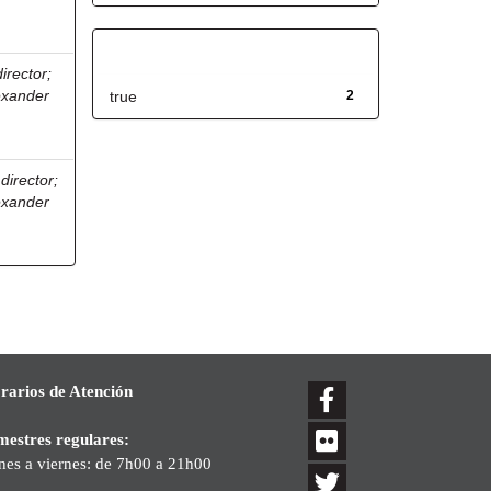
Has File(s)
director
;
exander
true
2
director
;
exander
rarios de Atención
mestres regulares:
nes a viernes: de 7h00 a 21h00