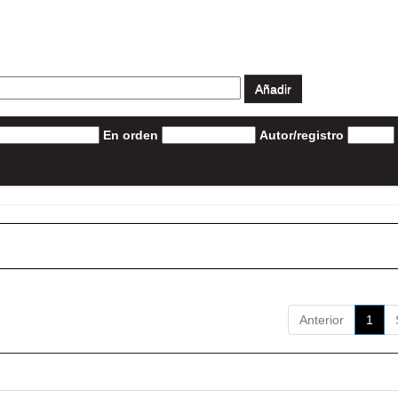
En orden
Autor/registro
Anterior
1