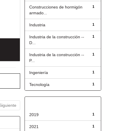
Construcciones de hormigón
1
armado...
Industria
1
Industria de la construcción --
1
D...
Industria de la construcción --
1
P...
Ingeniería
1
Tecnología
1
Fecha de lanzamiento
Siguiente
2019
1
2021
1