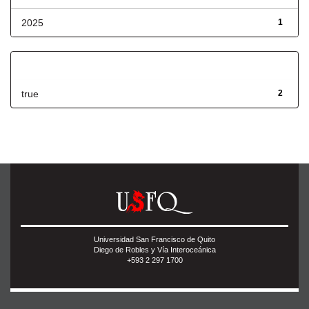
2025
1
Has File(s)
true
2
Universidad San Francisco de Quito
Diego de Robles y Vía Interoceánica
+593 2 297 1700