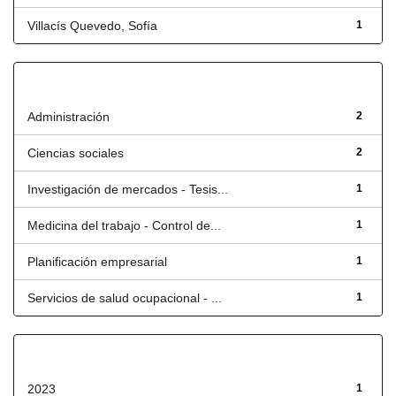
Villacís Quevedo, Sofía
1
Título
Administración
2
Ciencias sociales
2
Investigación de mercados - Tesis...
1
Medicina del trabajo - Control de...
1
Planificación empresarial
1
Servicios de salud ocupacional - ...
1
Fecha de lanzamiento
2023
1