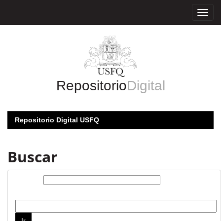
Skip
navigation
Repositorio
Digital
Repositorio Digital USFQ
Buscar
Buscar:
por