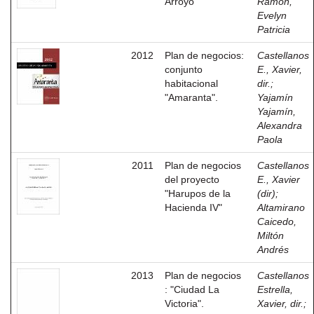
Arroyo"
Ramón,
Evelyn
Patricia
2012
Plan de negocios:
Castellanos
conjunto
E., Xavier,
habitacional
dir.
;
"Amaranta".
Yajamín
Yajamín,
Alexandra
Paola
2011
Plan de negocios
Castellanos
del proyecto
E., Xavier
"Harupos de la
(dir)
;
Hacienda IV"
Altamirano
Caicedo,
Miltón
Andrés
2013
Plan de negocios
Castellanos
: "Ciudad La
Estrella,
Victoria".
Xavier, dir.
;