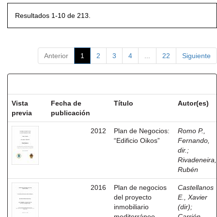
Resultados 1-10 de 213.
Anterior
1
2
3
4
...
22
Siguiente
Resultados por ítem:
Vista
Fecha de
Título
Autor(es)
previa
publicación
2012
Plan de Negocios:
Romo P.,
“Edificio Oikos”
Fernando,
dir.
;
Rivadeneira,
Rubén
2016
Plan de negocios
Castellanos
del proyecto
E., Xavier
inmobiliario
(dir)
;
mediterráneo
Carrión