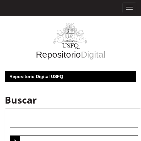
Skip
navigation
Repositorio
Digital
Repositorio Digital USFQ
Buscar
Buscar:
por