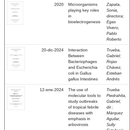
2020
Microorganisms
Zapata,
playing key roles
Sonia,
in
directora
;
bioelectrogenesis
Egas
Vivero,
Pablo
Roberto
20-dic-2024
Interaction
Trueba,
Between
Gabriel
;
Bacteriophages
Rojas
and Escherichia
Chávez,
coli in Gallus
Esteban
gallus Intestines
Andrés
12-ene-2024
The use of
Trueba
molecular tools to
Piedrahita,
study outbreaks
Gabriel,
of tropical febrile
dir.
;
diseases with
Márquez
emphasis in
Aguilar,
arbovirosis
Sully