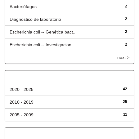
Bacteriófagos
2
Diagnóstico de laboratorio
2
Escherichia coli -- Genética bact...
2
Escherichia coli -- Investigacion...
2
next >
Fecha de lanzamiento
2020 - 2025
42
2010 - 2019
25
2005 - 2009
11
Has File(s)