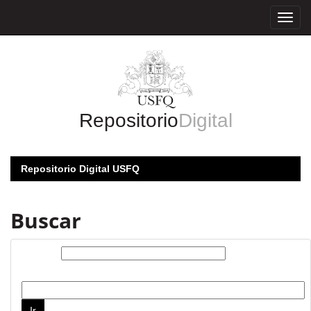
Skip
navigation
Repositorio
Digital
Repositorio Digital USFQ
Buscar
Buscar:
por