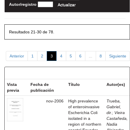
Autor/registro
Resultados 21-30 de 78.
Anterior
1
2
3
4
5
6
...
8
Siguiente
Resultados por ítem:
Vista
Fecha de
Título
Autor(es)
previa
publicación
nov-2006
High prevalence
Trueba,
of enteroinvasive
Gabriel,
Escherichia Coli
dir.
;
Vieira
isolated in a
Castañeda,
region of northern
Nadia