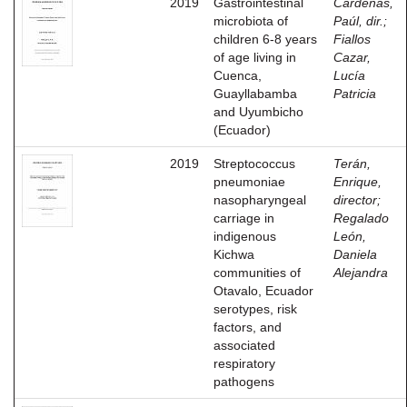
2019
Gastrointestinal
Cárdenas,
microbiota of
Paúl, dir.
;
children 6-8 years
Fiallos
of age living in
Cazar,
Cuenca,
Lucía
Guayllabamba
Patricia
and Uyumbicho
(Ecuador)
2019
Streptococcus
Terán,
pneumoniae
Enrique,
nasopharyngeal
director
;
carriage in
Regalado
indigenous
León,
Kichwa
Daniela
communities of
Alejandra
Otavalo, Ecuador
serotypes, risk
factors, and
associated
respiratory
pathogens