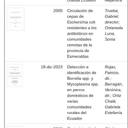
coastal Ecuador
Alejandra
2005
Circulación de
Trueba,
cepas de
Gabriel,
Escherichia coli
director
;
resistentes a los
Ontaneda
antibióticos en
Luna,
comunidades
Sonia
remotas de la
provincia de
Esmeraldas
18-dic-2023
Detección e
Rojas,
identificación de
Patricio,
Borrelia spp. y
dir.
;
Mycoplasma spp.
Barragán,
en perros
Verónica,
domésticos de
dir.
;
Ortiz
varias
Chalá,
comunidades
Gabriela
rurales del
Estefanía
Ecuador